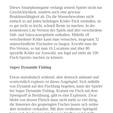
Dieses Smartphonegame verlangt seinem Spieler nicht nur
Geschicklichkeit, sondern auch eine gewisse
Reaktionsfähigkeit ab. Da die Wasserbewohner nicht
einfach so auf jeden beliebigen Köder-Trick reinfallen, ist
es gar nicht so leicht, schnell Beute zu machen. In der
kostenlosen Lite-Version des Spiels sind drei verschiedene
Süß- und Salzwassergebiete enthalten. Mithilfe elf
verschiedener Köder kann man versuchen, insgesamt 32
unterschiedliche Fischarten zu fangen. Erwirbt man die
Pro-Version, so hat man 16 Locations und über 80
spezielle Köder zur Auswahl, um Jagd auf mehr als 100
Fisch-Spezies machen zu können.
Super Dynamite Fishing
Etwas unrealistisch wirkend, aber dennoch amüsant und
wortwörtlich explosiv ist dieses Angelspiel. Sich mithilfe
von Dynamit auf den Fischfang begeben, kann der Spieler
bei Super Dynamite Fishing. Kommt ein Fisch mit dem
Sprengsoff in Berührung, gibt es eine Explosion. Zwar
bleibt von dessen Fleisch dann nicht mehr so viel übrig,
die Innereien des gesprengten Fisches lassen sich online
aber trotzdem verkaufen. Mit dem verdienten Spielgeld