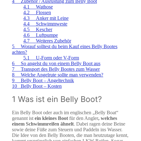
4 Zubehör / Ausrüstung zum Belly Boot
4.1 Wathose
4.2 Flossen
4.3 Anker mit Leine
4.4 Schwimmweste
4.5 Kescher
4.6 Luftpumpe
4.7 Weiteres Zubehör
5 Worauf solltest du beim Kauf eines Belly Bootes
achten?
5.1 U-Form oder V-Form
6 So angelst du von einem Belly Boot aus
7 Transport des Belly Bootes zum Wasser
8 Welche Angelrute sollte man verwenden?
9 Belly Boot – Angeltechnik
10 Belly Boot – Kosten
1 Was ist ein Belly Boot?
Ein Belly Boot oder auch im englischen „Belly Boat“
genannt ist
ein kleines Boot
für den Angler
, welches
einem Schwimmreifen ähnelt
. Dabei ragen deine Beine
sowie deine Füße zum Steuern und Paddeln ins Wasser.
Die Idee von den Belly Booten, die man heutzutage kennt,
kommt ursprünglich von einfachen LKW Reifen. Sogar