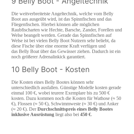
9 Belly Boot - Angeltechnik
Die weitverbreitetste Angeltechnik, welche vom Belly
Boot aus ausgeübt wird, ist das Spinnfischen und das
Fliegenfischen. Hierbei können alle möglichen
Raubfischarten wie Hechte, Barsche, Zander, Forellen und
Welse beangelt werden. Gerade das Spinnfischen auf
Welse ist bei vielen Belly Boot Nutzern sehr beliebt, da
diese Fische über eine enorme Kraft verfügen und
das Belly Boat über das Gewässer ziehen. Dadurch ist ein
noch größerer Adrenalinkick garantiert.
10 Belly Boot - Kosten
Die Kosten eines Belly Bootes können sehr
unterschiedlich ausfallen. Günstige Modelle kosten gerade
einmal 100 €, wobei teurere Exemplare bis zu 500 €
kosten. Dazu kommen noch die Kosten für Wathose (≈ 50
€), Flossen (≈ 50 €), Schwimmweste (≈ 30 €) und Anker
(≈ 20 €). Der
Durchschnittspreis eines Belly Bootes
inklusive Ausrüstung
liegt also bei
450 €
.