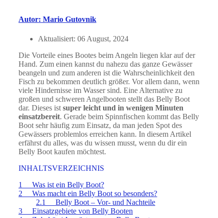
Autor: Mario Gutovnik
Aktualisiert:
06 August, 2024
Die Vorteile eines Bootes beim Angeln liegen klar auf der
Hand. Zum einen kannst du nahezu das ganze Gewässer
beangeln und zum anderen ist die Wahrscheinlichkeit den
Fisch zu bekommen deutlich größer. Vor allem dann, wenn
viele Hindernisse im Wasser sind. Eine Alternative zu
großen und schweren Angelbooten stellt das Belly Boot
dar. Dieses ist
super leicht und in wenigen Minuten
einsatzbereit
. Gerade beim Spinnfischen kommt das Belly
Boot sehr häufig zum Einsatz, da man jeden Spot des
Gewässers problemlos erreichen kann. In diesem Artikel
erfährst du alles, was du wissen musst, wenn du dir ein
Belly Boot kaufen möchtest.
INHALTSVERZEICHNIS
1 Was ist ein Belly Boot?
2 Was macht ein Belly Boot so besonders?
2.1 Belly Boot – Vor- und Nachteile
3 Einsatzgebiete von Belly Booten