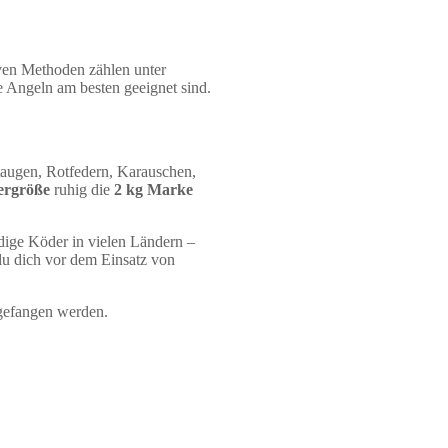
iven Methoden zählen unter
 Angeln am besten geeignet sind.
taugen, Rotfedern, Karauschen,
ergröße
ruhig die
2 kg Marke
ndige Köder in vielen Ländern –
du dich vor dem Einsatz von
 gefangen werden.