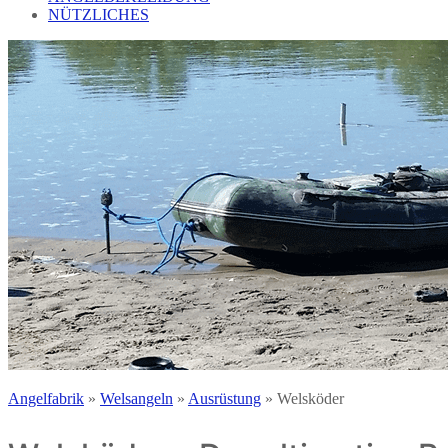
NÜTZLICHES
Angelfabrik
»
Welsangeln
»
Ausrüstung
»
Welsköder