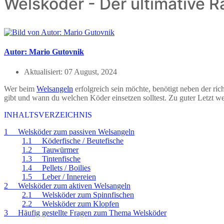
Welsköder - Der ultimative R
Autor: Mario Gutovnik
Aktualisiert:
07 August, 2024
Wer beim
Welsangeln
erfolgreich sein möchte, benötigt neben der ric
gibt und wann du welchen Köder einsetzen solltest. Zu guter Letzt 
INHALTSVERZEICHNIS
1 Welsköder zum passiven Welsangeln
1.1 Köderfische / Beutefische
1.2 Tauwürmer
1.3 Tintenfische
1.4 Pellets / Boilies
1.5 Leber / Innereien
2 Welsköder zum aktiven Welsangeln
2.1 Welsköder zum Spinnfischen
2.2 Welsköder zum Klopfen
3 Häufig gestellte Fragen zum Thema Welsköder