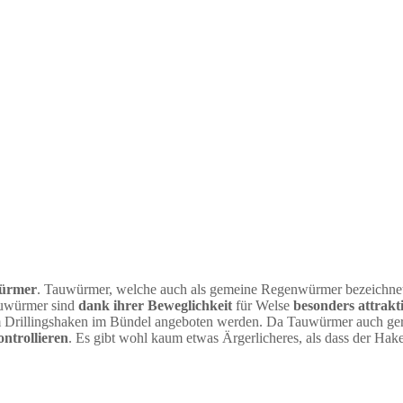
ürmer
. Tauwürmer, welche auch als gemeine Regenwürmer bezeichnet
auwürmer sind
dank ihrer Beweglichkeit
für Welse
besonders attrakti
em Drillingshaken im Bündel angeboten werden. Da Tauwürmer auch ge
ontrollieren
. Es gibt wohl kaum etwas Ärgerlicheres, als dass der Hak