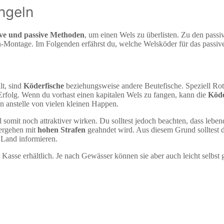
ngeln
tive und passive Methoden
, um einen Wels zu überlisten. Zu den pass
Montage. Im Folgenden erfährst du, welche Welsköder für das passive
lt, sind
Köderfische
beziehungsweise andere Beutefische. Speziell Ro
rfolg. Wenn du vorhast einen kapitalen Wels zu fangen, kann die
Köd
en anstelle von vielen kleinen Happen.
d somit noch attraktiver wirken. Du solltest jedoch beachten, dass lebe
ergehen mit
hohen Strafen
geahndet wird. Aus diesem Grund solltest 
 Land informieren.
 Kasse erhältlich. Je nach Gewässer können sie aber auch leicht selbst