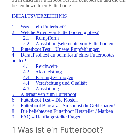
besten bewerteten Futterboote.
INHALTSVERZEICHNIS
1 Was ist ein Futterboot?
2 Welche Arten von Futterbooten gibt es?
2.1 Rumpfform
2.2 Ausstattungselemente von Futterbooten
3 Futterboot Test – Unsere Empfehlungen
4 Darauf solltest du beim Kauf eines Futterbootes
achten!
4.1 Reichweite
4.2 Akkuleistung
4.3 Fassungsvermögen
4.4 Verarbeitung und Qualität
4.5 Ausstattung
5 Alternativen zum Futterboot
6 Futterboot Test – Die Kosten
7 Futterboot Bausatz – So kannst du Geld sparen!
8 Die beliebtesten Futterboot Hersteller / Marken
9 FAQ – Häufig gestellte Fragen
1 Was ist ein Futterboot?