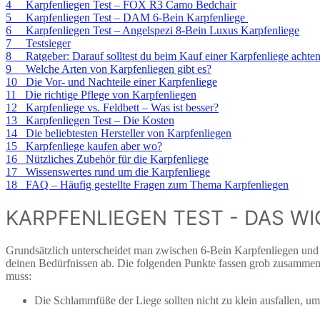
4 Karpfenliegen Test – FOX R3 Camo Bedchair
5 Karpfenliegen Test – DAM 6-Bein Karpfenliege
6 Karpfenliegen Test – Angelspezi 8-Bein Luxus Karpfenliege
7 Testsieger
8 Ratgeber: Darauf solltest du beim Kauf einer Karpfenliege achten
9 Welche Arten von Karpfenliegen gibt es?
10 Die Vor- und Nachteile einer Karpfenliege
11
Die richtige Pflege von Karpfenliegen
12 Karpfenliege vs. Feldbett – Was ist besser?
13 Karpfenliegen Test – Die Kosten
14 Die beliebtesten Hersteller von Karpfenliegen
15 Karpfenliege kaufen aber wo?
16 Nützliches Zubehör für die Karpfenliege
17 Wissenswertes rund um die Karpfenliege
18 FAQ – Häufig gestellte Fragen zum Thema Karpfenliegen
KARPFENLIEGEN TEST - DAS WI
Grundsätzlich unterscheidet man zwischen 6-Bein Karpfenliegen und 
deinen Bedürfnissen ab. Die folgenden Punkte fassen grob zusammen
muss:
Die Schlammfüße der Liege sollten nicht zu klein ausfallen, um 