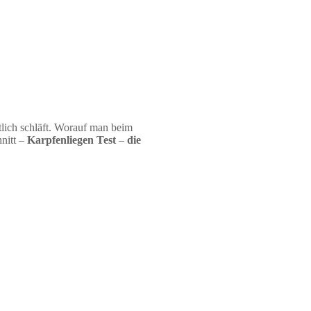
ich schläft. Worauf man beim
hnitt –
Karpfenliegen Test
–
die