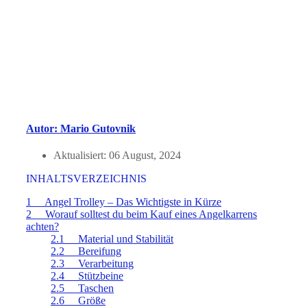
Autor: Mario Gutovnik
Aktualisiert:
06 August, 2024
INHALTSVERZEICHNIS
1 Angel Trolley – Das Wichtigste in Kürze
2 Worauf solltest du beim Kauf eines Angelkarrens
achten?
2.1 Material und Stabilität
2.2 Bereifung
2.3 Verarbeitung
2.4 Stützbeine
2.5 Taschen
2.6 Größe