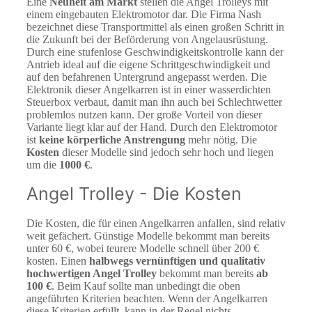
Eine
Neuheit am Markt
stellen die Angel Trolleys mit
einem eingebauten Elektromotor dar. Die Firma Nash
bezeichnet diese Transportmittel als einen großen Schritt in
die Zukunft bei der Beförderung von Angelausrüstung.
Durch eine stufenlose Geschwindigkeitskontrolle kann der
Antrieb ideal auf die eigene Schrittgeschwindigkeit und
auf den befahrenen Untergrund angepasst werden. Die
Elektronik dieser Angelkarren ist in einer wasserdichten
Steuerbox verbaut, damit man ihn auch bei Schlechtwetter
problemlos nutzen kann. Der große Vorteil von dieser
Variante liegt klar auf der Hand. Durch den Elektromotor
ist
keine körperliche Anstrengung
mehr nötig. Die
Kosten
dieser Modelle sind jedoch sehr hoch und liegen
um die
1000 €
.
Angel Trolley - Die Kosten
Die Kosten, die für einen Angelkarren anfallen, sind relativ
weit gefächert. Günstige Modelle bekommt man bereits
unter 60 €, wobei teurere Modelle schnell über 200 €
kosten. Einen
halbwegs vernünftigen und qualitativ
hochwertigen Angel Trolley
bekommt man bereits
ab
100 €
. Beim Kauf sollte man unbedingt die oben
angeführten Kriterien beachten. Wenn der Angelkarren
diese Kriterien erfüllt, kann in der Regel nichts