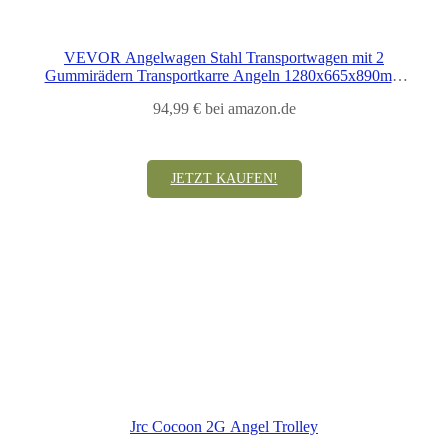
VEVOR Angelwagen Stahl Transportwagen mit 2
Gummirädern Transportkarre Angeln 1280x665x890mm
Angelkarre 91kg Gewichtskapazität Angel Trolley
94,99 € bei amazon.de
Sackkarre Strandwagen Strandtrolley
JETZT KAUFEN!
Jrc Cocoon 2G Angel Trolley