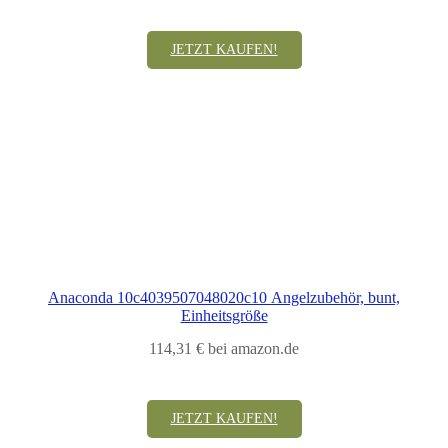
JETZT KAUFEN!
Anaconda 10c4039507048020c10 Angelzubehör, bunt,
Einheitsgröße
114,31 € bei amazon.de
JETZT KAUFEN!