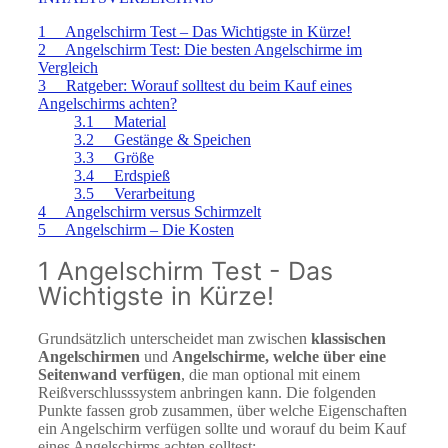
1 Angelschirm Test – Das Wichtigste in Kürze!
2 Angelschirm Test: Die besten Angelschirme im
Vergleich
3 Ratgeber: Worauf solltest du beim Kauf eines
Angelschirms achten?
3.1 Material
3.2 Gestänge & Speichen
3.3 Größe
3.4 Erdspieß
3.5 Verarbeitung
4 Angelschirm versus Schirmzelt
5 Angelschirm – Die Kosten
1 Angelschirm Test - Das
Wichtigste in Kürze!
Grundsätzlich unterscheidet man zwischen
klassischen
Angelschirmen
und
Angelschirme, welche über eine
Seitenwand verfügen
, die man optional mit einem
Reißverschlusssystem anbringen kann. Die folgenden
Punkte fassen grob zusammen, über welche Eigenschaften
ein Angelschirm verfügen sollte und worauf du beim Kauf
eines Angelschirms achten solltest: