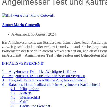
Angelmesser Test und Kaufr
Autor: Mario Gutovnik
Aktualisiert:
06 August, 2024
Ein Angelmesser sollte zur Standardausrüstung eines jeden Anglers 
zu weit geschluckt hat oder verletzt ist und zum anderen benötigt ma
Portionieren der Köder. In diesem Artikel erfährst du, wie du das ric
im Abschnitt –
Angelmesser Test
–
die besten und beliebtesten Me
INHALTSVERZEICHNIS
1 Angelmesser Test – Das Wichtigste in Kürze
2 Angelmesser Test: Die besten Messer im Vergleich
3 Folgende Funktionen sollte ein Angelmesser haben!
4 Ratgeber: Darauf solltest du beim Angelmesser Kauf achten!
4.1 Klingenform
4.2 Material
4.3 Messerschliff
4.4 Griff
4.5 Größe und Gewicht